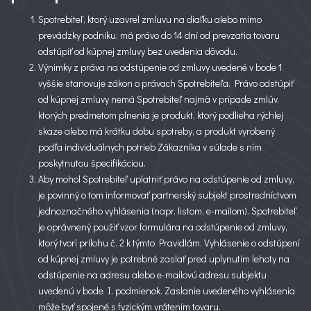
Spotrebiteľ, ktorý uzavrel zmluvu na diaľku alebo mimo
prevádzky podniku, má právo do 14 dní od prevzatia tovaru
odstúpiť od kúpnej zmluvy bez uvedenia dôvodu.
Výnimky z práva na odstúpenie od zmluvy uvedené v bode 1
vyššie stanovuje zákon o právach Spotrebiteľa. Právo odstúpiť
od kúpnej zmluvy nemá Spotrebiteľ najmä v prípade zmlúv,
ktorých predmetom plnenia je produkt, ktorý podlieha rýchlej
skaze alebo má krátku dobu spotreby, a produkt vyrobený
podľa individuálnych potrieb Zákazníka v súlade s ním
poskytnutou špecifikáciou.
Aby mohol Spotrebiteľ uplatniť právo na odstúpenie od zmluvy,
je povinný o tom informovať partnerský subjekt prostredníctvom
jednoznačného vyhlásenia (napr. listom, e-mailom). Spotrebiteľ
je oprávnený použiť vzor formulára na odstúpenie od zmluvy,
ktorý tvorí prílohu č. 2 k týmto Pravidlám. Vyhlásenie o odstúpení
od kúpnej zmluvy je potrebné zaslať pred uplynutím lehoty na
odstúpenie na adresu alebo e-mailovú adresu subjektu
uvedenú v bode I. podmienok. Zaslanie uvedeného vyhlásenia
môže byť spojené s fyzickým vrátením tovaru.