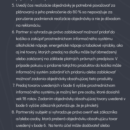
Uvedý čas realizácie objednávky je potrebné považovať za
plánovaný a jeho prekročenie do 80 % sa nepovažuje za
porušenie podmienok realizácie objednávky a nie je dôvodom
na reklamáciu.
Partner si vyhradzuje právo zablokovať možnosť pridať do
košíka a zakúpiť prostredníctvom informačného systému
alkoholické nápoje, energetické nápoje a tabakové výrobky, ako
aj iné tovary, ktorých predaj na diaľku môže byť obmedzený
alebo zakázaný na základe platných právnych predpisov. V
prípade pokusu o pridanie takýchto produktov do košíka môže
informačný systém zabrániť ich pridaniu alebo zablokovať
možnosť zadania objednávky obsahujúcej tieto produkty.
Predaj tovarov uvedených v bode 6 vyššie prostredníctvom
informačného systému je možný len pre osoby, ktoré dosiahli
vek 18 rokov. Zadaním objednávky obsahujúcej tovary uvedené v
bode 6 vyššie zákazník potvrdzuje, že je plnoletý.
Partnerský subjekt si vyhradzuje právo overiť vek zákazníka
a/alebo osoby, ktorá preberá objednávku obsahujúcu tovar
uvedený v bode 6. Na tento účel môže dodávateľ alebo