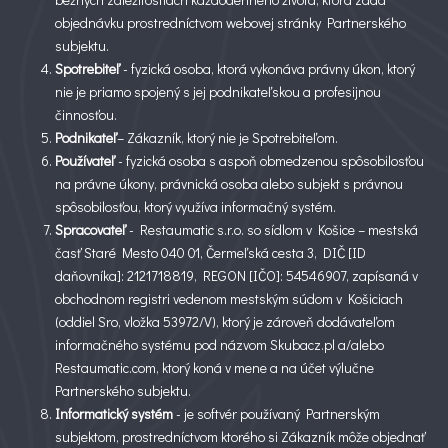
objednávku prostredníctvom webovej stránky Partnerského
subjektu.
Spotrebiteľ
- fyzická osoba, ktorá vykonáva právny úkon, ktorý
nie je priamo spojený s jej podnikateľskou a profesijnou
činnosťou.
Podnikateľ
– Zákazník, ktorý nie je Spotrebiteľom.
Používateľ
- fyzická osoba s aspoň obmedzenou spôsobilosťou
na právne úkony, právnická osoba alebo subjekt s právnou
spôsobilosťou, ktorý využíva informačný systém.
Spracovateľ
- Restaumatic s.r.o. so sídlom v Košice – mestská
časť Staré Mesto 040 01, Čermeľská cesta 3, DIČ [ID
daňovníka]: 2121718819, REGON [IČO]: 54546907, zapísaná v
obchodnom registri vedenom mestským súdom v Košiciach
(oddiel Sro, vložka 53972/V), ktorý je zároveň dodávateľom
informačného systému pod názvom Skubacz.pl a/alebo
Restaumatic.com, ktorý koná v mene a na účet výlučne
Partnerského subjektu.
Informatický systém
- je softvér používaný Partnerským
subjektom, prostredníctvom ktorého si Zákazník môže objednať