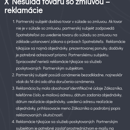
X Nesúlad tovaru so zmluvou –
reklamácie
Partnerský subjekt dodáva tovar v súlade so zmluvou. Ak tovar
nie je v súlade so zmluvou, partnerský subjekt zodpovedá
Spotrebiteľovi za uvedenie tovaru do súladu so zmluvou na
základe ustanovení zákona o právach Spotrebiteľa. Reklamácie
týkajúce sa najmä objednávky, prezentovanej ponuky, dodávky
je potrebné adresovať priamo Partnerskému subjektu.
Spracovateľ nerieši reklamácie týkajúce sa služieb
poskytovaných Partnerským subjektom.
Partnerský subjekt posúdi oznámenie bezodkladne, najneskôr
však do 14 dní odo dňa doručenia oznámenia.
Reklamácia by mala obsahovať identifikačné údaje Zákazníka,
telefónne číslo, e-mailovú adresu, dátum zadania objednávky,
dátum realizácie objednávky, uvedenú adresu realizácie
objednávky, prihlasovacie meno Zákazníka a podrobný popis
reklamovaných skutočností.
Reklamácie týkajúce sa služieb poskytovaných Partnerským
subjektom je potrebné zaslať prostredníctvom e-mailu na