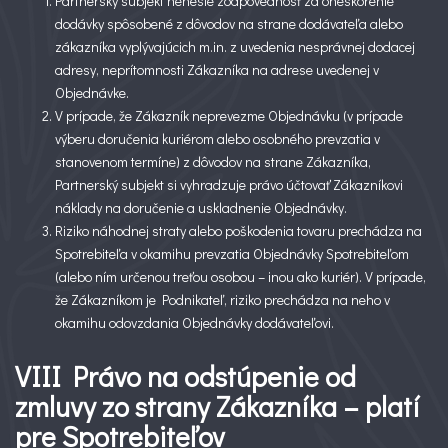
Partnerský subjekt nenesie zodpovednosť za oneskorenie
dodávky spôsobené z dôvodov na strane dodávateľa alebo
zákazníka vyplývajúcich m.in. z uvedenia nesprávnej dodacej
adresy, neprítomnosti Zákazníka na adrese uvedenej v
Objednávke.
V prípade, že Zákazník neprevezme Objednávku (v prípade
výberu doručenia kuriérom alebo osobného prevzatia v
stanovenom termíne) z dôvodov na strane Zákazníka,
Partnerský subjekt si vyhradzuje právo účtovať Zákazníkovi
náklady na doručenie a uskladnenie Objednávky.
Riziko náhodnej straty alebo poškodenia tovaru prechádza na
Spotrebiteľa v okamihu prevzatia Objednávky Spotrebiteľom
(alebo ním určenou treťou osobou – inou ako kuriér). V prípade,
že Zákazníkom je Podnikateľ, riziko prechádza na neho v
okamihu odovzdania Objednávky dodávateľovi.
VIII Právo na odstúpenie od
zmluvy zo strany Zákazníka – platí
pre Spotrebiteľov