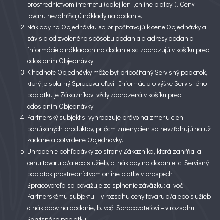
prostredníctvom internetu (ďalej len „online platby“). Ceny
tovaru nezahŕňajú náklady na dodanie.
Náklady na Objednávku sa pripočítavajú k cene Objednávky a
závisia od zvoleného spôsobu dodania a adresy dodania.
Informácie o nákladoch na dodanie sa zobrazujú v košíku pred
odoslaním Objednávky.
K hodnote Objednávky môže byť pripočítaný Servisný poplatok,
ktorý je splatný Spracovateľovi. Informácia o výške Servisného
poplatku je Zákazníkovi vždy zobrazená v košíku pred
odoslaním Objednávky.
Partnerský subjekt si vyhradzuje právo na zmenu cien
ponúkaných produktov, pričom zmeny cien sa nevzťahujú na už
zadané a potvrdené Objednávky.
Uhradenie pohľadávky zo strany Zákazníka, ktorá zahŕňa: a.
cenu tovaru a/alebo služieb, b. náklady na dodanie, c. Servisný
poplatok prostredníctvom online platby v prospech
Spracovateľa sa považuje za splnenie záväzku: a. voči
Partnerskému subjektu – v rozsahu ceny tovaru a/alebo služieb
a nákladov na dodanie, b. voči Spracovateľovi – v rozsahu
Servisného poplatku.