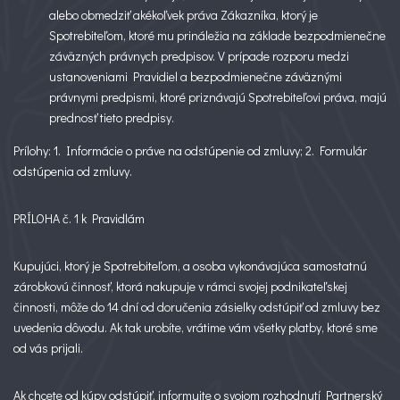
alebo obmedziť akékoľvek práva Zákazníka, ktorý je
Spotrebiteľom, ktoré mu prináležia na základe bezpodmienečne
záväzných právnych predpisov. V prípade rozporu medzi
ustanoveniami Pravidiel a bezpodmienečne záväznými
právnymi predpismi, ktoré priznávajú Spotrebiteľovi práva, majú
prednosť tieto predpisy.
Prílohy: 1. Informácie o práve na odstúpenie od zmluvy; 2. Formulár
odstúpenia od zmluvy.
PRÍLOHA č. 1 k Pravidlám
Kupujúci, ktorý je Spotrebiteľom, a osoba vykonávajúca samostatnú
zárobkovú činnosť, ktorá nakupuje v rámci svojej podnikateľskej
činnosti, môže do 14 dní od doručenia zásielky odstúpiť od zmluvy bez
uvedenia dôvodu. Ak tak urobíte, vrátime vám všetky platby, ktoré sme
od vás prijali.
Ak chcete od kúpy odstúpiť, informujte o svojom rozhodnutí Partnerský