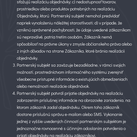
sťažujú realizáciu objednávky; c) nedostupnosť tovarov,
prostriedkov alebo produktov potrebných na realizáciu
Objednávky, ktorú Partnerský subjekt nemohol predvídať
napriek vynaloženiu náležitej starostlivosti; d) v prípade, že
vzniknú oprávnené pochybnosti, že údaje uvedené zákazníkom
sú nepravdivé, patria tretím osobám, Zákazník nemá
spôsobilosť na právne úkony v zmysle občianskeho práva alebo
z iných dôvodov na strane Zákazníka, ktoré bránia realizácii
objednávky.
Partnerský subjekt sa zaväzuje bezodkladne, v rámci svojich
možností, prostredníctvom informačného systému zverejniť
všeobecne prístupné informácie o existujúcich obmedzeniach
alebo nemožnosti realizácie objednávok.
Partnerský subjekt potvrdí prijatie objednávky na realizáciu
zobrazením príslušnej informácie na obrazovke zariadenia, na
ktorom zákazník zadal objednávku. Okrem toho zákazník
dostane príslušnú správu e-mailom alebo SMS. Vykonanie
jednej z vyššie uvedených činností partnerským subjektom je
jednoznačne rovnocenné s účinným odoslaním potvrdenia o
prijatí objednávky na realizáciu zákazníkovi.