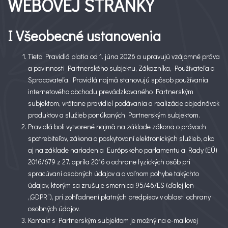
WEBOVEJ STRÁNKY
I Všeobecné ustanovenia
Tieto Pravidlá platia od 1. júna 2026 a upravujú vzájomné práva
a povinnosti Partnerského subjektu, Zákazníka, Používateľa a
Spracovateľa. Pravidlá najmä stanovujú spôsob používania
internetového obchodu prevádzkovaného Partnerským
subjektom, vrátane pravidiel podávania a realizácie objednávok
produktov a služieb ponúkaných Partnerským subjektom.
Pravidlá boli vytvorené najmä na základe zákona o právach
spotrebiteľov, zákona o poskytovaní elektronických služieb, ako
aj na základe nariadenia Európskeho parlamentu a Rady (EÚ)
2016/679 z 27. apríla 2016 o ochrane fyzických osôb pri
spracúvaní osobných údajov a o voľnom pohybe takýchto
údajov, ktorým sa zrušuje smernica 95/46/ES (ďalej len
„GDPR“), pri zohľadnení platných predpisov v oblasti ochrany
osobných údajov.
Kontakt s Partnerským subjektom je možný na e-mailovej