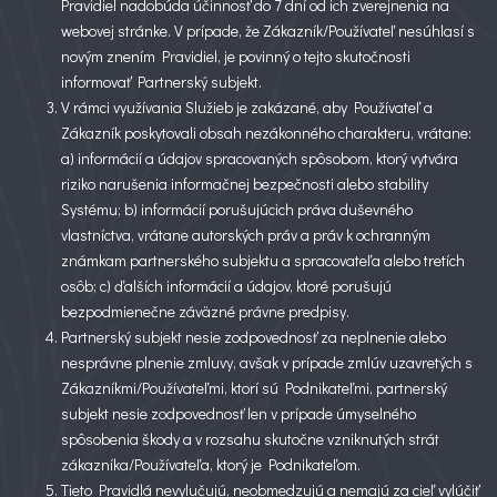
Pravidiel nadobúda účinnosť do 7 dní od ich zverejnenia na
webovej stránke. V prípade, že Zákazník/Používateľ nesúhlasí s
novým znením Pravidiel, je povinný o tejto skutočnosti
informovať Partnerský subjekt.
V rámci využívania Služieb je zakázané, aby Používateľ a
Zákazník poskytovali obsah nezákonného charakteru, vrátane:
a) informácií a údajov spracovaných spôsobom, ktorý vytvára
riziko narušenia informačnej bezpečnosti alebo stability
Systému; b) informácií porušujúcich práva duševného
vlastníctva, vrátane autorských práv a práv k ochranným
známkam partnerského subjektu a spracovateľa alebo tretích
osôb; c) ďalších informácií a údajov, ktoré porušujú
bezpodmienečne záväzné právne predpisy.
Partnerský subjekt nesie zodpovednosť za neplnenie alebo
nesprávne plnenie zmluvy, avšak v prípade zmlúv uzavretých s
Zákazníkmi/Používateľmi, ktorí sú Podnikateľmi, partnerský
subjekt nesie zodpovednosť len v prípade úmyselného
spôsobenia škody a v rozsahu skutočne vzniknutých strát
zákazníka/Používateľa, ktorý je Podnikateľom.
Tieto Pravidlá nevylučujú, neobmedzujú a nemajú za cieľ vylúčiť