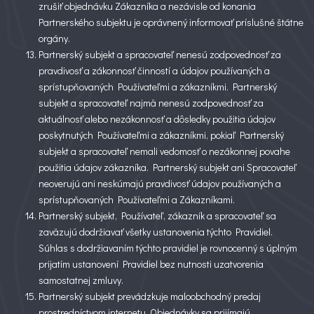
zrušiť objednávku Zákazníka a nezávisle od konania
Partnerského subjektu je oprávnený informovať príslušné štátne
orgány.
Partnerský subjekt a spracovateľ nenesú zodpovednosť za
pravdivosť a zákonnosť činností a údajov používaných a
sprístupňovaných Používateľmi a zákazníkmi. Partnerský
subjekt a spracovateľ najmä nenesú zodpovednosť za
aktuálnosť alebo nezákonnosť a dôsledky použitia údajov
poskytnutých Používateľmi a zákazníkmi, pokiaľ Partnerský
subjekt a spracovateľ nemali vedomosť o nezákonnej povahe
použitia údajov zákazníka. Partnerský subjekt ani Spracovateľ
neoverujú ani neskúmajú pravdivosť údajov používaných a
sprístupňovaných Používateľmi a Zákazníkami.
Partnerský subjekt, Používateľ, zákazník a spracovateľ sa
zaväzujú dodržiavať všetky ustanovenia týchto Pravidiel.
Súhlas s dodržiavaním týchto pravidiel je rovnocenný s úplným
prijatím ustanovení Pravidiel bez nutnosti uzatvorenia
samostatnej zmluvy.
Partnerský subjekt prevádzkuje maloobchodný predaj
prostredníctvom internetu. Objednávky sa prijímajú