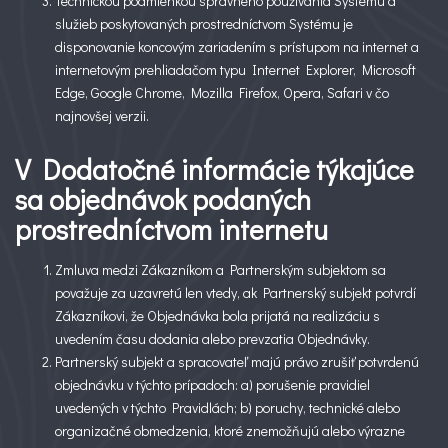
Technickou podmienkou správneho používania Systému a
služieb poskytovaných prostredníctvom Systému je
disponovanie koncovým zariadením s prístupom na internet a
internetovým prehliadačom typu Internet Explorer, Microsoft
Edge, Google Chrome, Mozilla Firefox, Opera, Safari v čo
najnovšej verzii.
V Dodatočné informácie týkajúce
sa objednávok podaných
prostredníctvom internetu
Zmluva medzi Zákazníkom a Partnerským subjektom sa
považuje za uzavretú len vtedy, ak Partnerský subjekt potvrdí
Zákazníkovi, že Objednávka bola prijatá na realizáciu s
uvedením času dodania alebo prevzatia Objednávky.
Partnerský subjekt a spracovateľ majú právo zrušiť potvrdenú
objednávku v týchto prípadoch: a) porušenie pravidiel
uvedených v týchto Pravidlách; b) poruchy, technické alebo
organizačné obmedzenia, ktoré znemožňujú alebo výrazne