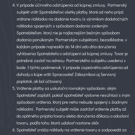
V prípade účinného odstúpenia od kúpnej zmluvy, Partnerský
subjekt vráti Spotrebiteľovi všetky platby, ktoré od neho prijal,
vrátane nákladov na dodanie tovaru (s výnimkom dodatočných
nákladov spojených s spôsobom dodania zvoleným
Spotrebiteľom, ktorý nie je najlacnejším bežným spôsobom
dodania ponúkaným Partnerským subjektom), bezodkladne, v
každom prípade najneskôr do 14 dní odo dňa doručenia
vyhlásenia Spotrebiteľa o odstúpení od kúpnej zmluvy. Tovar je
potrebné zaslať na adresu Partnerského subjektu uvedenú v
bode I týchto podmienok. V prípade úspešného odstúpenia od
dohody o kúpe vráti Spracovateľ Zákazníkovi aj Servisný
poplatok, ak bol účtovaný.
Vrátenie platby sa uskutoční rovnakým spôsobom, akým
Spotrebiteľ zaplatil, pokiaľ spotrebiteľ výslovne nesúhlasí s iným
spôsobom vrátenia, ktorý pre neho nebude spojený s žiadnymi
nákladmi. Partnerský subjekt môže zadržať vrátenie platby až
do spätného prijatia tovaru alebo doručenia dôkazu o odoslaní
tovaru, podľa toho, ktorá udalosť nastane skôr.
Spotrebiteľ znáša náklady na vrátenie tovaru a zodpovedá za