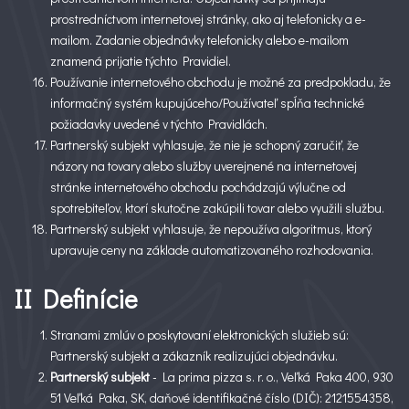
prostredníctvom internetovej stránky, ako aj telefonicky a e-
mailom. Zadanie objednávky telefonicky alebo e-mailom
znamená prijatie týchto Pravidiel.
Používanie internetového obchodu je možné za predpokladu, že
informačný systém kupujúceho/Používateľ spĺňa technické
požiadavky uvedené v týchto Pravidlách.
Partnerský subjekt vyhlasuje, že nie je schopný zaručiť, že
názory na tovary alebo služby uverejnené na internetovej
stránke internetového obchodu pochádzajú výlučne od
spotrebiteľov, ktorí skutočne zakúpili tovar alebo využili službu.
Partnerský subjekt vyhlasuje, že nepoužíva algoritmus, ktorý
upravuje ceny na základe automatizovaného rozhodovania.
II Definície
Stranami zmlúv o poskytovaní elektronických služieb sú:
Partnerský subjekt a zákazník realizujúci objednávku.
Partnerský subjekt
- La prima pizza s. r. o., Veľká Paka 400, 930
51 Veľká Paka, SK, daňové identifikačné číslo (DIČ): 2121554358,