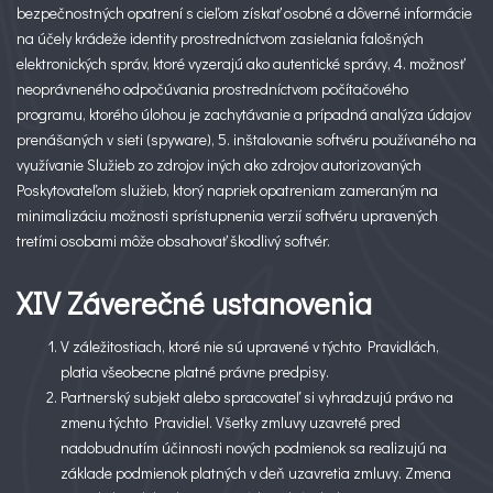
bezpečnostných opatrení s cieľom získať osobné a dôverné informácie
na účely krádeže identity prostredníctvom zasielania falošných
elektronických správ, ktoré vyzerajú ako autentické správy, 4. možnosť
neoprávneného odpočúvania prostredníctvom počítačového
programu, ktorého úlohou je zachytávanie a prípadná analýza údajov
prenášaných v sieti (spyware), 5. inštalovanie softvéru používaného na
využívanie Služieb zo zdrojov iných ako zdrojov autorizovaných
Poskytovateľom služieb, ktorý napriek opatreniam zameraným na
minimalizáciu možnosti sprístupnenia verzií softvéru upravených
tretími osobami môže obsahovať škodlivý softvér.
XIV Záverečné ustanovenia
V záležitostiach, ktoré nie sú upravené v týchto Pravidlách,
platia všeobecne platné právne predpisy.
Partnerský subjekt alebo spracovateľ si vyhradzujú právo na
zmenu týchto Pravidiel. Všetky zmluvy uzavreté pred
nadobudnutím účinnosti nových podmienok sa realizujú na
základe podmienok platných v deň uzavretia zmluvy. Zmena