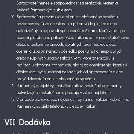
Spracovateľ nenesie zodpovednosť za realizáciu vrátenia
peňazí Partnerským subjektom.
Spracovateľ a prevádzkovateľ online platobného systému
nezodpovedajú za oneskorenia pri prevode platieb alebo
autorizačných odpovedí spôsobené príčinami, ktoré vznikli po
podaní platobného príkazu Zákazníkom, ani za neuskutočnenie
alebo oneskorenie prevodu splatných prostriedkov alebo
overenia údajov, najmä v dôsledku poskytnutia nesprávnych
alebo neúplných údajov zákazníkom, ktoré znemožňujú
realizáciu platobnej transakcie, ako aj za oneskorenia, ktoré sú
dôsledkom iných udalostí nezávislých od spracovateľa alebo
prevádzkovateľa online platobného systému.
Partnerský subjekt vystaví zákazníkovi príslušné dokumenty
potvrdzujúce uskutočnenie predaja v zákonnej lehote.
V prípade otázok alebo nejasností by sa mal zákazník obrátiť na
Partnerský subjekt telefonicky alebo e-mailom.
VII Dodávka