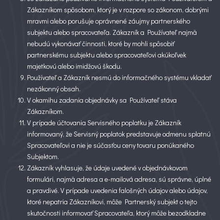
Zákazníkom spôsobom, ktorý je v rozpore so zákonom, dobrými
mravmi alebo porušuje oprávnené záujmy partnerského
subjektu alebo spracovateľa. Zákazník a Používateľ najmä
nebudú vykonávať činnosti, ktoré by mohli spôsobiť
partnerskému subjektu alebo spracovateľovi akúkoľvek
majetkovú alebo imidžovú škodu.
Používateľ a Zákazník nesmú do informačného systému vkladať
nezákonný obsah.
V okamihu zadania objednávky sa Používateľ stáva
Zákazníkom.
V prípade účtovania Servisného poplatku je Zákazník
informovaný, že Servisný poplatok predstavuje odmenu splatnú
Spracovateľovi a nie je súčasťou ceny tovaru ponúkaného
Subjektom.
Zákazník vyhlasuje, že údaje uvedené v objednávkovom
formulári, najmä adresa a e-mailová adresa, sú správne, úplné
a pravdivé. V prípade uvedenia falošných údajov alebo údajov,
ktoré nepatria Zákazníkovi, môže Partnerský subjekt o tejto
skutočnosti informovať Spracovateľa, ktorý môže bezodkladne