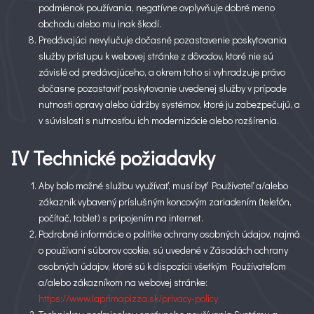
podmienok používania, negatívne ovplyvňuje dobré meno
obchodu alebo mu inak škodí.
Predávajúci nevylučuje dočasné pozastavenie poskytovania
služby prístupu k webovej stránke z dôvodov, ktoré nie sú
závislé od predávajúceho, a okrem toho si vyhradzuje právo
dočasne pozastaviť poskytovanie uvedenej služby v prípade
nutnosti opravy alebo údržby systémov, ktoré ju zabezpečujú, a
v súvislosti s nutnosťou ich modernizácie alebo rozšírenia.
IV Technické požiadavky
Aby bolo možné službu využívať, musí byť Používateľ a/alebo
zákazník vybavený príslušným koncovým zariadením (telefón,
počítač, tablet) s pripojením na internet.
Podrobné informácie o politike ochrany osobných údajov, najmä
o používaní súborov cookie, sú uvedené v Zásadách ochrany
osobných údajov, ktoré sú k dispozícii všetkým Používateľom
a/alebo zákazníkom na webovej stránke:
https://www.laprimapizza.sk/privacy-policy