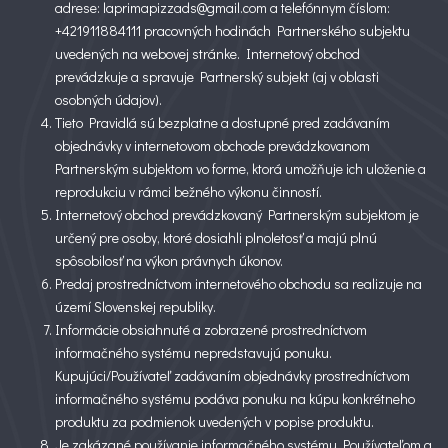
adrese: laprimapizzads@gmail.com a telefónnym číslom:
+421911884111 pracovných hodinách Partnerského subjektu
uvedených na webovej stránke. Internetový obchod
prevádzkuje a spravuje Partnerský subjekt (aj v oblasti
osobných údajov).
Tieto Pravidlá sú bezplatne a dostupné pred zadávaním
objednávky v internetovom obchode prevádzkovanom
Partnerským subjektom vo forme, ktorá umožňuje ich uloženie a
reprodukciu v rámci bežného výkonu činností.
Internetový obchod prevádzkovaný Partnerským subjektom je
určený pre osoby, ktoré dosiahli plnoletosť a majú plnú
spôsobilosť na výkon právnych úkonov.
Predaj prostredníctvom internetového obchodu sa realizuje na
území Slovenskej republiky.
Informácie obsiahnuté a zobrazené prostredníctvom
informačného systému nepredstavujú ponuku.
Kupujúci/Používateľ zadávaním objednávky prostredníctvom
informačného systému podáva ponuku na kúpu konkrétneho
produktu za podmienok uvedených v popise produktu.
Je zakázané používanie informačného systému Používateľom a