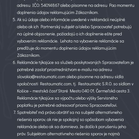
adresu IČO: 54014867 alebo písomne na adresu Pao momentu
doplnenia údajov reklamujúcim Zákazníkom.
Ak sú údaje alebo informácie uvedené v reklamácii neúplné
alebo ak ich Partnerský subjekt a/alebo Spracovateľ potrebujú
na úplné objasnenie, požiadajú o ich doplnenie ešte pred
vybavením reklamácie. Lehota na vybavenie reklamácie sa
predlžuje do momentu doplnenia údajov reklamujúcim
Zákazníkom.
Reklamácie týkajúce sa služieb poskytovaných Spracovateľom je
potrebné zaslať prostredníctvom e-mailu na adresu
slovakia@restaumatic.com alebo písomne na adresu sídla
spoločnosti Restaumatic.com, tj. Restaumatic S.R.O. so sídlom v
Košice – mestská časť Staré Mesto 040 01, Čermeľská cesta 3.
Reklamácie týkajúce sa výpočtu alebo výšky Servisného
poplatku je potrebné adresovať priamo Spracovateľovi.
Spotrebiteľ má právo obrátiť sa na subjekt alternatívneho
riešenia sporov, ak nie je spokojný so spôsobom vybavenia
reklamácie alebo ak sa domnieva, že došlo k porušeniu jeho
práv. Subjektom alternatívneho riešenia sporov je najmä