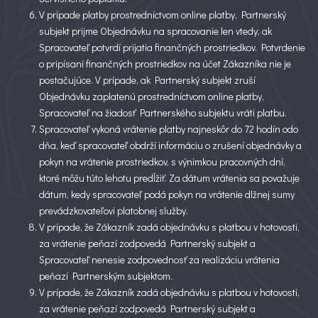
V prípade platby prostredníctvom online platby, Partnerský
subjekt prijme Objednávku na spracovanie len vtedy, ak
Spracovateľ potvrdí prijatia finančných prostriedkov. Potvrdenie
o pripísaní finančných prostriedkov na účet Zákazníka nie je
postačujúce. V prípade, ak Partnerský subjekt zruší
Objednávku zaplatenú prostredníctvom online platby,
Spracovateľ na žiadosť Partnerského subjektu vráti platbu.
Spracovateľ vykoná vrátenie platby najneskôr do 72 hodín odo
dňa, keď spracovateľ obdrží informáciu o zrušení objednávky a
pokyn na vrátenie prostriedkov, s výnimkou pracovných dní,
ktoré môžu túto lehotu predĺžiť. Za dátum vrátenia sa považuje
dátum, kedy spracovateľ podá pokyn na vrátenie dlžnej sumy
prevádzkovateľovi platobnej služby.
V prípade, že Zákazník zadá objednávku s platbou v hotovosti,
za vrátenie peňazí zodpovedá Partnerský subjekt a
Spracovateľ nenesie zodpovednosť za realizáciu vrátenia
peňazí Partnerským subjektom.
V prípade, že Zákazník zadá objednávku s platbou v hotovosti,
za vrátenie peňazí zodpovedá Partnerský subjekt a