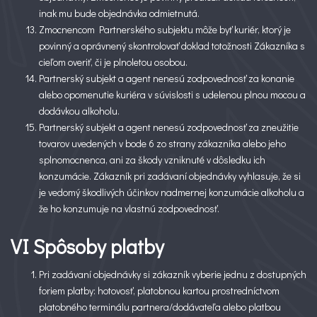
inak mu bude objednávka odmietnutá.
Zmocnencom Partnerského subjektu môže byť kuriér, ktorý je
povinný a oprávnený skontrolovať doklad totožnosti Zákazníka s
cieľom overiť, či je plnoletou osobou.
Partnerský subjekt a agent nenesú zodpovednosť za konanie
alebo opomenutie kuriéra v súvislosti s udelenou plnou mocou a
dodávkou alkoholu.
Partnerský subjekt a agent nenesú zodpovednosť za zneužitie
tovarov uvedených v bode 6 zo strany zákazníka alebo jeho
splnomocnenca, ani za škody vzniknuté v dôsledku ich
konzumácie. Zákazník pri zadávaní objednávky vyhlasuje, že si
je vedomý škodlivých účinkov nadmernej konzumácie alkoholu a
že ho konzumuje na vlastnú zodpovednosť.
VI Spôsoby platby
Pri zadávaní objednávky si zákazník vyberie jednu z dostupných
foriem platby: hotovosť, platobnou kartou prostredníctvom
platobného terminálu partnera/dodávateľa alebo platbou