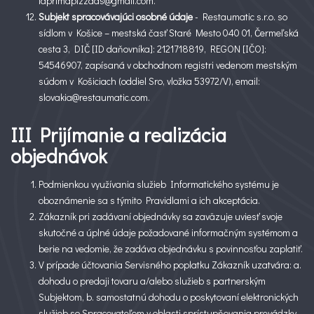
laprimapizzads@gmail.com.
Subjekt spracovávajúci osobné údaje
- Restaumatic s.r.o. so
sídlom v Košice – mestská časť Staré Mesto 040 01, Čermeľská
cesta 3, DIČ [ID daňovníka]: 2121718819, REGON [IČO]:
54546907, zapísaná v obchodnom registri vedenom mestským
súdom v Košiciach (oddiel Sro, vložka 53972/V), email:
slovakia@restaumatic.com.
III Prijímanie a realizácia
objednávok
Podmienkou využívania služieb Informatického systému je
oboznámenie sa s týmito Pravidlami a ich akceptácia.
Zákazník pri zadávaní objednávky sa zaväzuje uviesť svoje
skutočné a úplné údaje požadované informačným systémom a
berie na vedomie, že zadáva objednávku s povinnosťou zaplatiť.
V prípade účtovania Servisného poplatku Zákazník uzatvára: a.
dohodu o predaji tovaru a/alebo služieb s partnerským
Subjektom, b. samostatnú dohodu o poskytovaní elektronických
služieb so Spracovateľom v oblasti sprístupňovania prevádzky