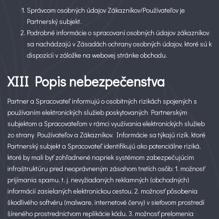
Správcom osobných údajov Zákazníkov/Používateľov je
Partnerský subjekt.
Podrobné informácie o spracovaní osobných údajov zákazníkov
sa nachádzajú v Zásadách ochrany osobných údajov, ktoré sú k
dispozícii v záložke na webovej stránke obchodu.
XIII Popis nebezpečenstva
Partner a Spracovateľ informujú o osobitných rizikách spojených s
používaním elektronických služieb poskytovaných Partnerským
subjektom a Spracovateľom v rámci využívania elektronických služieb
zo strany Používateľov a Zákazníkov. Informácie sa týkajú rizík, ktoré
Partnerský subjekt a Spracovateľ identifikujú ako potenciálne riziká,
ktoré by mali byť zohľadnené napriek systémom zabezpečujúcim
infraštruktúru pred neoprávneným zásahom tretích osôb: 1. možnosť
prijímania spamu, t. j. nevyžiadaných reklamných (obchodných)
informácií zasielaných elektronickou cestou, 2. možnosť pôsobenia
škodlivého softvéru (malware, internetové červy) v sieťovom prostredí
šíreného prostredníctvom replikácie kódu, 3. možnosť prelomenia