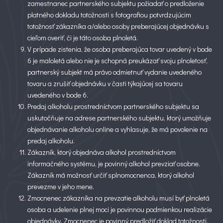
zamestnanec partnerského subjektu požiadať o predloženie
platného dokladu totožnosti s fotografiou potvrdzujúcim
totožnosť zákazníka a/alebo osoby preberajúcej objednávku s
cieľom overiť, či je táto osoba plnoletá.
V prípade zistenia, že osoba preberajúca tovar uvedený v bode
6 je maloletá alebo nie je schopná preukázať svoju plnoletosť,
partnerský subjekt má právo odmietnuť vydanie uvedeného
tovaru a zrušiť objednávku v časti týkajúcej sa tovaru
uvedeného v bode 6.
Predaj alkoholu prostredníctvom partnerského subjektu sa
uskutočňuje na adrese partnerského subjektu, ktorý umožňuje
objednávanie alkoholu online a vyhlasuje, že má povolenie na
predaj alkoholu.
Zákazník, ktorý objednáva alkohol prostredníctvom
informačného systému, je povinný alkohol prevziať osobne.
Zákazník má možnosť určiť splnomocnenca, ktorý alkohol
prevezme v jeho mene.
Zmocnenec zákazníka na prevzatie alkoholu musí byť plnoletá
osoba a udelenie plnej moci je povinnou podmienkou realizácie
objednávky. Zmocnenec je povinný predložiť doklad totožnosti,