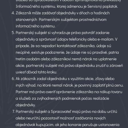
Informačného systému, ktorej odmenou je Servisný poplatok.
Zákazník môže zadávať objednávky v dňoch a hodinách
stanovených Partnerským subjektom prostredníctvom
informačného systému.
Partnerský subjekt si vyhradzuje právo potvrdiť zadanie
objednávky a správnosť údajov telefonicky alebo e-mailom. V
prípade, že sa nepodarí kontaktovať zákazníka, údaje sú
neúplné, existuje podozrenie, že údaje nie sú pravdivé, patria
tretím osobám alebo zákazníkovi nemá nárok na uplatnenie
akcie, partnerský subjekt má právo objednávku zrušiť a zároveň
uviesť dôvod tohto kroku.
Ak zákazník zadal objednávku s využitím akcie, zľavy alebo
iných výhod, na ktoré nemal nárok, je povinný zaplatiť plnú cenu.
Partner má právo overiť oprávnenie zákazníka na nákup tovaru
a služieb za zvýhodnených podmienok počas realizácie
objednávky.
Partnerský subjekt a Spracovateľ majú právo na dobu určitú
alebo neurčitú pozastaviť možnosť zadávania nových
objednávok kupujúcim, ak jeho konanie porušuje ustanovenia