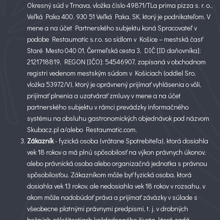
Okresný súd v Trnava, vložka číslo 49871/TLa prima pizza s. r. o.,
Veľká Paka 400, 930 51 Veľká Paka, SK, ktorý je podnikateľom. V
mene a na účet Partnerského subjektu koná Spracovateľ v
podobe Restaumatic s.r.o. so sídlom v Košice – mestská časť
Staré Mesto 040 01, Čermeľská cesta 3, DIČ [ID daňovníka]:
2121718819, REGON [IČO]: 54546907, zapísaná v obchodnom
registri vedenom mestským súdom v Košiciach (oddiel Sro,
vložka 53972/V), ktorý je oprávnený prijímať vyhlásenia o vôli,
prijímať plnenia a uzatvárať zmluvy v mene a na účet
partnerského subjektu v rámci prevádzky informačného
systému na obsluhu gastronomických objednávok pod názvom
Skubacz.pl a/alebo Restaumatic.com.
Zákazník
- fyzická osoba (vrátane Spotrebiteľa), ktorá dosiahla
vek 18 rokov a má plnú spôsobilosť na výkon právnych úkonov,
alebo právnická osoba alebo organizačná jednotka s právnou
spôsobilosťou. Zákazníkom môže byť fyzická osoba, ktorá
dosiahla vek 13 rokov, ale nedosiahla vek 18 rokov v rozsahu, v
akom môže nadobúdať práva a prijímať záväzky v súlade s
všeobecne platnými právnymi predpismi, t. j. v drobných
bežných záležitostiach každodenného života, ktorá zadá