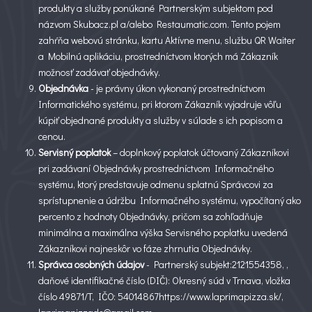
produkty a služby ponúkané Partnerským subjektom pod
názvom Skubacz.pl a/alebo Restaumatic.com. Tento pojem
zahŕňa webovú stránku, kartu Aktívne menu, službu QR Waiter
a Mobilnú aplikáciu, prostredníctvom ktorých má Zákazník
možnosť zadávať objednávky.
Objednávka
- je právny úkon vykonaný prostredníctvom
Informatického systému, pri ktorom Zákazník vyjadruje vôľu
kúpiť objednané produkty a služby v súlade s ich popisom a
cenou.
Servisný poplatok
– doplnkový poplatok účtovaný Zákazníkovi
pri zadávaní Objednávky prostredníctvom Informačného
systému, ktorý predstavuje odmenu splatnú Správcovi za
sprístupnenie a údržbu Informačného systému, vypočítaný ako
percento z hodnoty Objednávky, pričom sa zohľadňuje
minimálna a maximálna výška Servisného poplatku uvedená
Zákazníkovi najneskôr vo fáze zhrnutia Objednávky.
Správca osobných údajov
- Partnerský subjekt:2121554358, ,
daňové identifikačné číslo (DIČ): Okresný súd v Trnava, vložka
číslo 49871/T, IČO: 54014867https://www.laprimapizza.sk/,