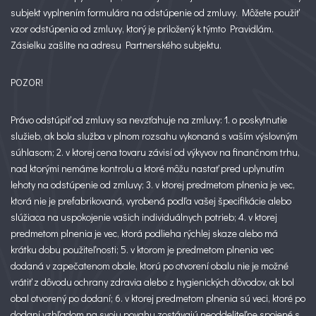
subjekt vyplnením formulára na odstúpenie od zmluvy. Môžete použiť
vzor odstúpenia od zmluvy, ktorý je priložený k týmto Pravidlám.
Zásielku zašlite na adresu Partnerského subjektu.
POZOR!
Právo odstúpiť od zmluvy sa nevzťahuje na zmluvy: 1. o poskytnutie
služieb, ak bola služba v plnom rozsahu vykonaná s vaším výslovným
súhlasom; 2. v ktorej cena tovaru závisí od výkyvov na finančnom trhu,
nad ktorými nemáme kontrolu a ktoré môžu nastať pred uplynutím
lehoty na odstúpenie od zmluvy; 3. v ktorej predmetom plnenia je vec,
ktorá nie je prefabrikovaná, vyrobená podľa vašej špecifikácie alebo
slúžiaca na uspokojenie vašich individuálnych potrieb; 4. v ktorej
predmetom plnenia je vec, ktorá podlieha rýchlej skaze alebo má
krátku dobu použiteľnosti; 5. v ktorom je predmetom plnenia vec
dodaná v zapečatenom obale, ktorú po otvorení obalu nie je možné
vrátiť z dôvodu ochrany zdravia alebo z hygienických dôvodov, ak bol
obal otvorený po dodaní; 6. v ktorej predmetom plnenia sú veci, ktoré po
dodaní vzhľadom na svoju povahu zostávajú neoddeliteľne spojené s